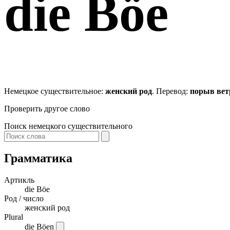
die
Böe
Немецкое существительное:
женский род
. Перевод:
порыв вет
Проверить другое слово
Поиск немецкого существительного
Грамматика
Артикль
die
Böe
Род / число
женский род
Plural
die Böen