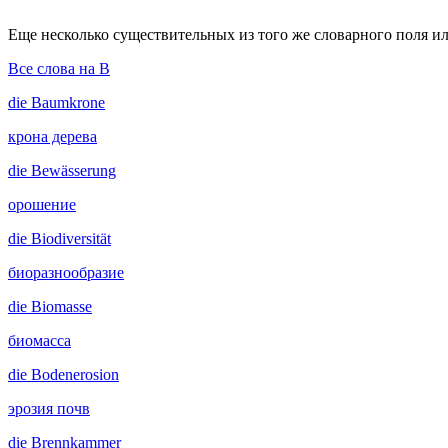
Еще несколько существительных из того же словарного поля ил
Все слова на B
die
Baumkrone
крона дерева
die
Bewässerung
орошение
die
Biodiversität
биоразнообразие
die
Biomasse
биомасса
die
Bodenerosion
эрозия почв
die
Brennkammer