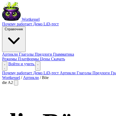
Wortkessel
Почему работает
Демо
LiD-тест
Справочник
Артикли
Глаголы
Предлоги
Грамматика
Режимы
Платформы
Цены
Скачать
Войти и учить
Почему работает
Демо
LiD-тест
Артикли
Глаголы
Предлоги
Гр
Wortkessel
/
Артикли
/
Böe
die
A2