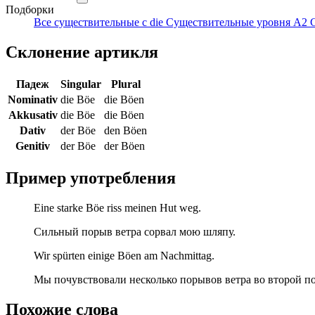
Подборки
Все существительные с die
Существительные уровня A2
Склонение артикля
Падеж
Singular
Plural
Nominativ
die Böe
die Böen
Akkusativ
die Böe
die Böen
Dativ
der Böe
den Böen
Genitiv
der Böe
der Böen
Пример употребления
Eine starke Böe riss meinen Hut weg.
Сильный порыв ветра сорвал мою шляпу.
Wir spürten einige Böen am Nachmittag.
Мы почувствовали несколько порывов ветра во второй по
Похожие слова