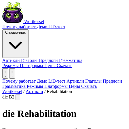
Wortkessel
Почему работает
Демо
LiD-тест
Справочник
Артикли
Глаголы
Предлоги
Грамматика
Режимы
Платформы
Цены
Скачать
Почему работает
Демо
LiD-тест
Артикли
Глаголы
Предлоги
Грамматика
Режимы
Платформы
Цены
Скачать
Wortkessel
/
Артикли
/
Rehabilitation
die
B2
die
Rehabilitation