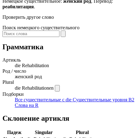
Немецкое существительное:
женский род
. Перевод:
реабилитация
.
Проверить другое слово
Поиск немецкого существительного
Грамматика
Артикль
die
Rehabilitation
Род / число
женский род
Plural
die Rehabilitationen
Подборки
Все существительные с die
Существительные уровня B2
Слова на R
Склонение артикля
Падеж
Singular
Plural