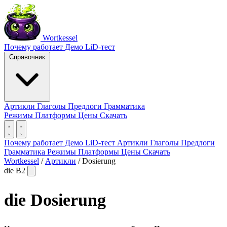
Wortkessel
Почему работает
Демо
LiD-тест
Справочник
Артикли
Глаголы
Предлоги
Грамматика
Режимы
Платформы
Цены
Скачать
Почему работает
Демо
LiD-тест
Артикли
Глаголы
Предлоги
Грамматика
Режимы
Платформы
Цены
Скачать
Wortkessel
/
Артикли
/
Dosierung
die
B2
die
Dosierung