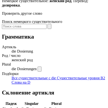
Немецкое существительное:
женский род
. Перевод:
дозировка
.
Проверить другое слово
Поиск немецкого существительного
Грамматика
Артикль
die
Dosierung
Род / число
женский род
Plural
die Dosierungen
Подборки
Все существительные с die
Существительные уровня B2
Слова на D
Склонение артикля
Падеж
Singular
Plural