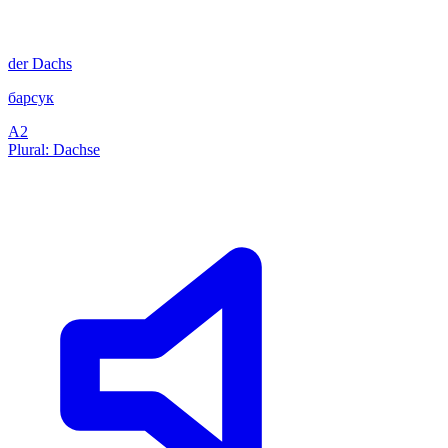
der
Dachs
барсук
A2
Plural: Dachse