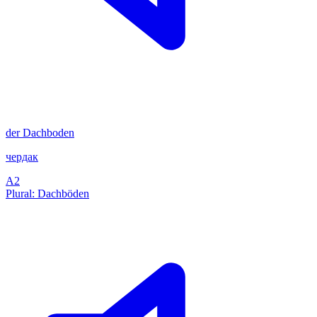
der
Dachboden
чердак
A2
Plural: Dachböden