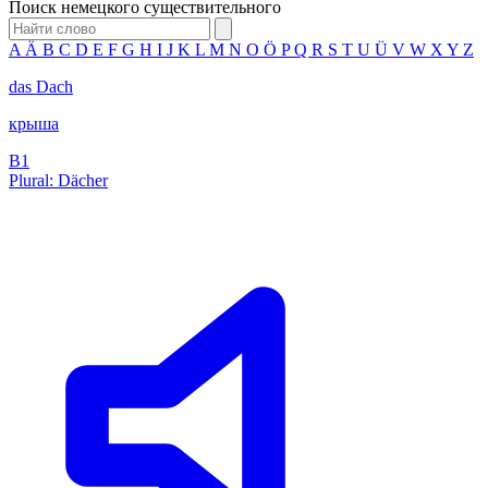
Поиск немецкого существительного
A
Ä
B
C
D
E
F
G
H
I
J
K
L
M
N
O
Ö
P
Q
R
S
T
U
Ü
V
W
X
Y
Z
das
Dach
крыша
B1
Plural: Dächer