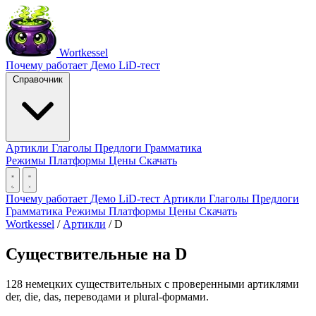
Wortkessel
Почему работает
Демо
LiD-тест
Справочник
Артикли
Глаголы
Предлоги
Грамматика
Режимы
Платформы
Цены
Скачать
Почему работает
Демо
LiD-тест
Артикли
Глаголы
Предлоги
Грамматика
Режимы
Платформы
Цены
Скачать
Wortkessel
/
Артикли
/
D
Существительные на D
128 немецких существительных с проверенными артиклями
der, die, das, переводами и plural-формами.