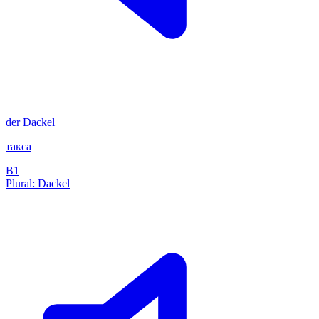
der
Dackel
такса
B1
Plural: Dackel