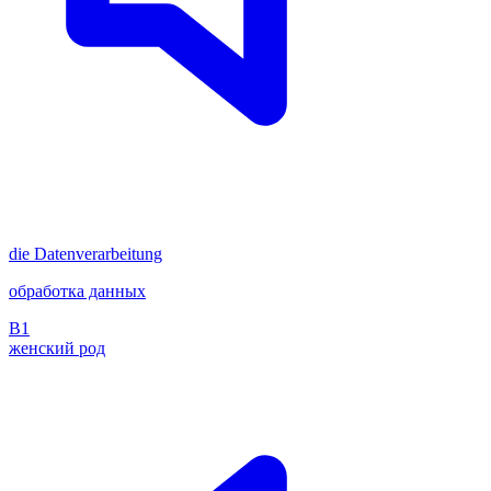
die
Datenverarbeitung
обработка данных
B1
женский род