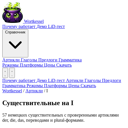
Wortkessel
Почему работает
Демо
LiD-тест
Справочник
Артикли
Глаголы
Предлоги
Грамматика
Режимы
Платформы
Цены
Скачать
Почему работает
Демо
LiD-тест
Артикли
Глаголы
Предлоги
Грамматика
Режимы
Платформы
Цены
Скачать
Wortkessel
/
Артикли
/
I
Существительные на I
57 немецких существительных с проверенными артиклями
der, die, das, переводами и plural-формами.