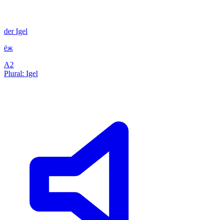
der
Igel
ёж
A2
Plural: Igel