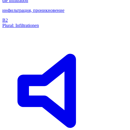
die
Infiltration
инфильтрация, проникновение
B2
Plural: Infiltrationen