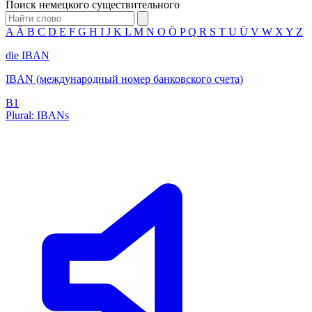
Поиск немецкого существительного
A
Ä
B
C
D
E
F
G
H
I
J
K
L
M
N
O
Ö
P
Q
R
S
T
U
Ü
V
W
X
Y
Z
die
IBAN
IBAN (международный номер банковского счета)
B1
Plural: IBANs