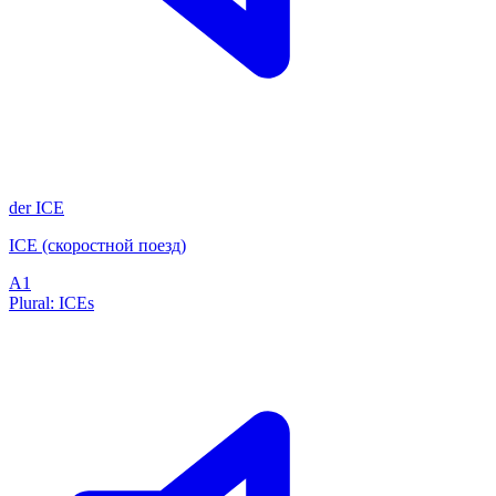
der
ICE
ICE (скоростной поезд)
A1
Plural: ICEs