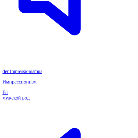
der
Impressionismus
Импрессионизм
B1
мужской род