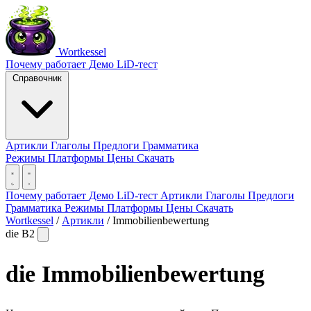
Wortkessel
Почему работает
Демо
LiD-тест
Справочник
Артикли
Глаголы
Предлоги
Грамматика
Режимы
Платформы
Цены
Скачать
Почему работает
Демо
LiD-тест
Артикли
Глаголы
Предлоги
Грамматика
Режимы
Платформы
Цены
Скачать
Wortkessel
/
Артикли
/
Immobilienbewertung
die
B2
die
Immobilienbewertung