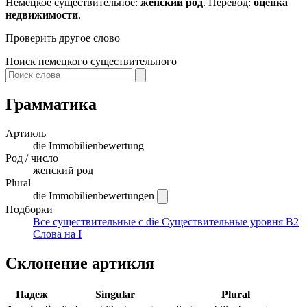
Немецкое существительное:
женский род
. Перевод:
оценка
недвижимости
.
Проверить другое слово
Поиск немецкого существительного
Грамматика
Артикль
die
Immobilienbewertung
Род / число
женский род
Plural
die Immobilienbewertungen
Подборки
Все существительные с die
Существительные уровня B2
Слова на I
Склонение артикля
Падеж
Singular
Plural