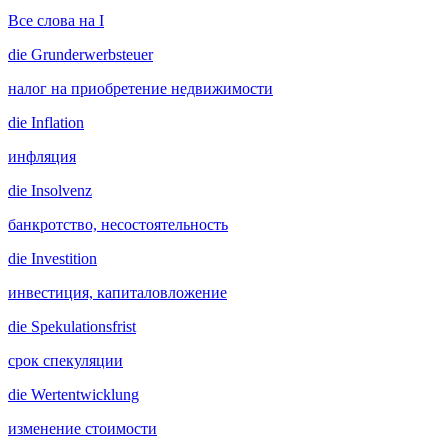
Все слова на I
die
Grunderwerbsteuer
налог на приобретение недвижимости
die
Inflation
инфляция
die
Insolvenz
банкротство, несостоятельность
die
Investition
инвестиция, капиталовложение
die
Spekulationsfrist
срок спекуляции
die
Wertentwicklung
изменение стоимости