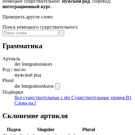
Немецкое существительное:
мужской род
. Перевод:
интеграционный курс
.
Проверить другое слово
Поиск немецкого существительного
Грамматика
Артикль
der
Integrationskurs
Род / число
мужской род
Plural
die Integrationskurse
Подборки
Все существительные с der
Существительные уровня B1
Слова на I
Склонение артикля
Падеж
Singular
Plural