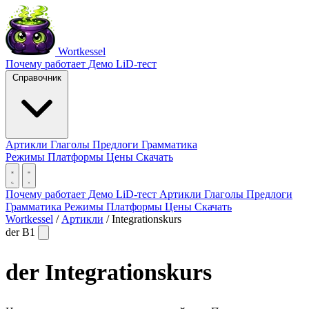
Wortkessel
Почему работает
Демо
LiD-тест
Справочник
Артикли
Глаголы
Предлоги
Грамматика
Режимы
Платформы
Цены
Скачать
Почему работает
Демо
LiD-тест
Артикли
Глаголы
Предлоги
Грамматика
Режимы
Платформы
Цены
Скачать
Wortkessel
/
Артикли
/
Integrationskurs
der
B1
der
Integrationskurs