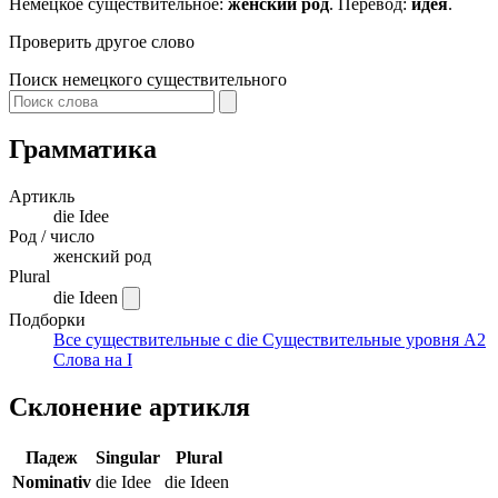
Немецкое существительное:
женский род
. Перевод:
идея
.
Проверить другое слово
Поиск немецкого существительного
Грамматика
Артикль
die
Idee
Род / число
женский род
Plural
die Ideen
Подборки
Все существительные с die
Существительные уровня A2
Слова на I
Склонение артикля
Падеж
Singular
Plural
Nominativ
die Idee
die Ideen