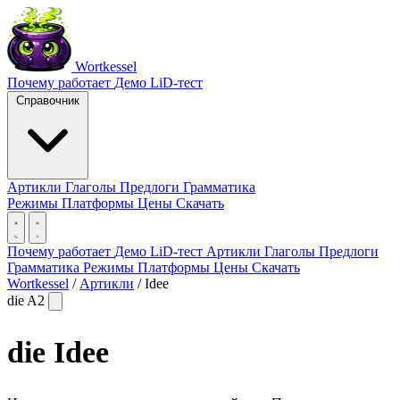
Wortkessel
Почему работает
Демо
LiD-тест
Справочник
Артикли
Глаголы
Предлоги
Грамматика
Режимы
Платформы
Цены
Скачать
Почему работает
Демо
LiD-тест
Артикли
Глаголы
Предлоги
Грамматика
Режимы
Платформы
Цены
Скачать
Wortkessel
/
Артикли
/
Idee
die
A2
die
Idee