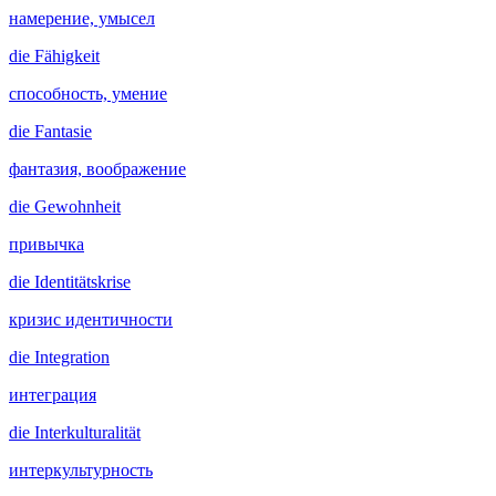
намерение, умысел
die
Fähigkeit
способность, умение
die
Fantasie
фантазия, воображение
die
Gewohnheit
привычка
die
Identitätskrise
кризис идентичности
die
Integration
интеграция
die
Interkulturalität
интеркультурность