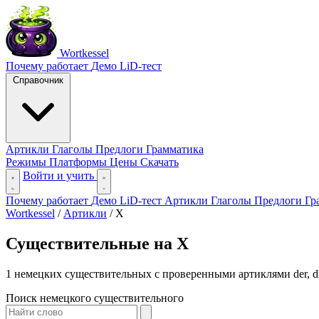
Wortkessel
Почему работает
Демо
LiD-тест
Справочник
Артикли
Глаголы
Предлоги
Грамматика
Режимы
Платформы
Цены
Скачать
Войти и учить
Почему работает
Демо
LiD-тест
Артикли
Глаголы
Предлоги
Гр
Wortkessel
/
Артикли
/
X
Существительные на X
1 немецких существительных с проверенными артиклями der, die
Поиск немецкого существительного