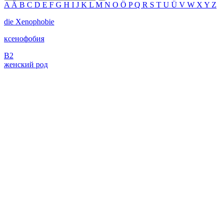
A
Ä
B
C
D
E
F
G
H
I
J
K
L
M
N
O
Ö
P
Q
R
S
T
U
Ü
V
W
X
Y
Z
die
Xenophobie
ксенофобия
B2
женский род