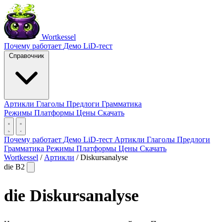
Wortkessel
Почему работает
Демо
LiD-тест
Справочник
Артикли
Глаголы
Предлоги
Грамматика
Режимы
Платформы
Цены
Скачать
Почему работает
Демо
LiD-тест
Артикли
Глаголы
Предлоги
Грамматика
Режимы
Платформы
Цены
Скачать
Wortkessel
/
Артикли
/
Diskursanalyse
die
B2
die
Diskursanalyse