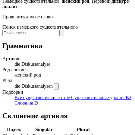
Немецкое существительное:
женский род
. Перевод:
дискурс-
анализ
.
Проверить другое слово
Поиск немецкого существительного
Грамматика
Артикль
die
Diskursanalyse
Род / число
женский род
Plural
die Diskursanalysen
Подборки
Все существительные с die
Существительные уровня B2
Слова на D
Склонение артикля
Падеж
Singular
Plural