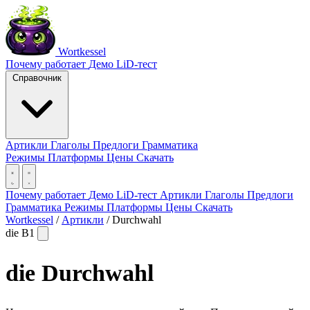
Wortkessel
Почему работает
Демо
LiD-тест
Справочник
Артикли
Глаголы
Предлоги
Грамматика
Режимы
Платформы
Цены
Скачать
Почему работает
Демо
LiD-тест
Артикли
Глаголы
Предлоги
Грамматика
Режимы
Платформы
Цены
Скачать
Wortkessel
/
Артикли
/
Durchwahl
die
B1
die
Durchwahl