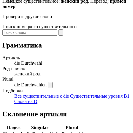
Немецкое существительное:
женский род
. Перевод:
прямой
номер
.
Проверить другое слово
Поиск немецкого существительного
Грамматика
Артикль
die
Durchwahl
Род / число
женский род
Plural
die Durchwahlen
Подборки
Все существительные с die
Существительные уровня B1
Слова на D
Склонение артикля
Падеж
Singular
Plural