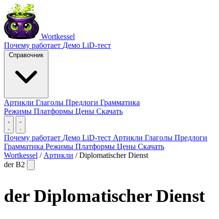
Wortkessel
Почему работает
Демо
LiD-тест
Справочник
Артикли
Глаголы
Предлоги
Грамматика
Режимы
Платформы
Цены
Скачать
Почему работает
Демо
LiD-тест
Артикли
Глаголы
Предлоги
Грамматика
Режимы
Платформы
Цены
Скачать
Wortkessel
/
Артикли
/
Diplomatischer Dienst
der
B2
der
Diplomatischer Dienst