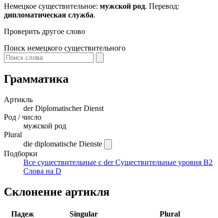
Немецкое существительное:
мужской род
. Перевод:
дипломатическая служба
.
Проверить другое слово
Поиск немецкого существительного
Грамматика
Артикль
der
Diplomatischer Dienst
Род / число
мужской род
Plural
die diplomatische Dienste
Подборки
Все существительные с der
Существительные уровня B2
Слова на D
Склонение артикля
Падеж
Singular
Plural