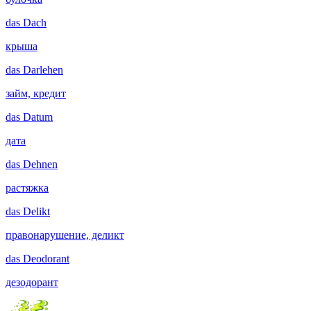
das
Dach
крыша
das
Darlehen
займ, кредит
das
Datum
дата
das
Dehnen
растяжка
das
Delikt
правонарушение, деликт
das
Deodorant
дезодорант