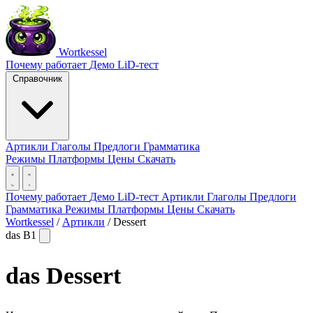
Wortkessel
Почему работает
Демо
LiD-тест
Справочник
Артикли
Глаголы
Предлоги
Грамматика
Режимы
Платформы
Цены
Скачать
Почему работает
Демо
LiD-тест
Артикли
Глаголы
Предлоги
Грамматика
Режимы
Платформы
Цены
Скачать
Wortkessel
/
Артикли
/
Dessert
das
B1
das
Dessert