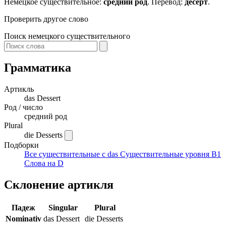
Немецкое существительное:
средний род
. Перевод:
десерт
.
Проверить другое слово
Поиск немецкого существительного
Грамматика
Артикль
das
Dessert
Род / число
средний род
Plural
die Desserts
Подборки
Все существительные с das
Существительные уровня B1
Слова на D
Склонение артикля
Падеж
Singular
Plural
Nominativ
das Dessert
die Desserts