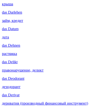
крыша
das
Darlehen
займ, кредит
das
Datum
дата
das
Dehnen
растяжка
das
Delikt
правонарушение, деликт
das
Deodorant
дезодорант
das
Derivat
дериватив (производный финансовый инструмент)