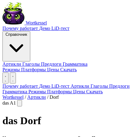
Wortkessel
Почему работает
Демо
LiD-тест
Справочник
Артикли
Глаголы
Предлоги
Грамматика
Режимы
Платформы
Цены
Скачать
Почему работает
Демо
LiD-тест
Артикли
Глаголы
Предлоги
Грамматика
Режимы
Платформы
Цены
Скачать
Wortkessel
/
Артикли
/
Dorf
das
A1
das
Dorf