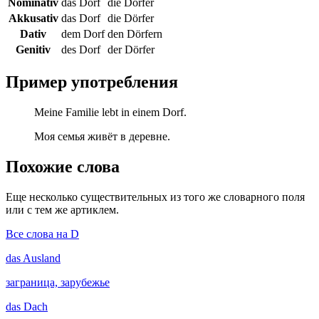
Nominativ
das Dorf
die Dörfer
Akkusativ
das Dorf
die Dörfer
Dativ
dem Dorf
den Dörfern
Genitiv
des Dorf
der Dörfer
Пример употребления
Meine Familie lebt in einem Dorf.
Моя семья живёт в деревне.
Похожие слова
Еще несколько существительных из того же словарного поля
или с тем же артиклем.
Все слова на D
das
Ausland
заграница, зарубежье
das
Dach