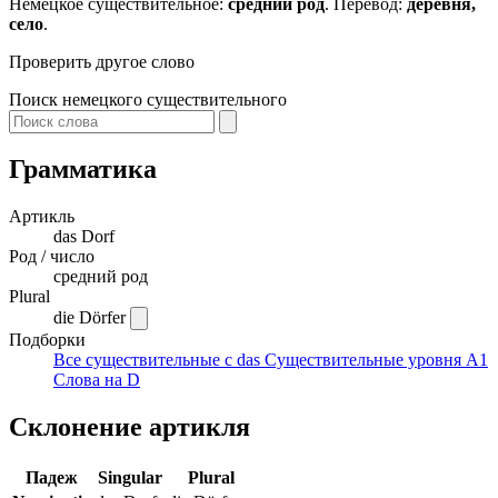
Немецкое существительное:
средний род
. Перевод:
деревня,
село
.
Проверить другое слово
Поиск немецкого существительного
Грамматика
Артикль
das
Dorf
Род / число
средний род
Plural
die Dörfer
Подборки
Все существительные с das
Существительные уровня A1
Слова на D
Склонение артикля
Падеж
Singular
Plural