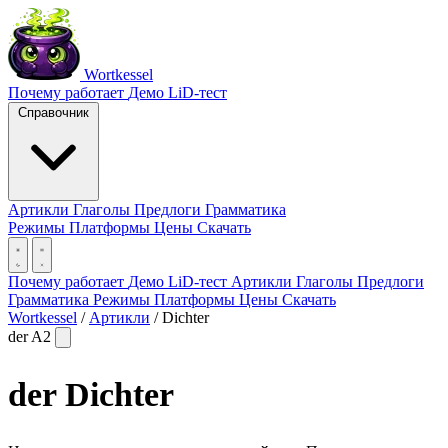
Wortkessel
Почему работает
Демо
LiD-тест
Справочник
Артикли
Глаголы
Предлоги
Грамматика
Режимы
Платформы
Цены
Скачать
Почему работает
Демо
LiD-тест
Артикли
Глаголы
Предлоги
Грамматика
Режимы
Платформы
Цены
Скачать
Wortkessel
/
Артикли
/
Dichter
der
A2
der
Dichter