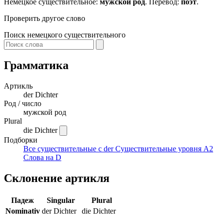
Немецкое существительное:
мужской род
. Перевод:
поэт
.
Проверить другое слово
Поиск немецкого существительного
Грамматика
Артикль
der
Dichter
Род / число
мужской род
Plural
die Dichter
Подборки
Все существительные с der
Существительные уровня A2
Слова на D
Склонение артикля
Падеж
Singular
Plural
Nominativ
der Dichter
die Dichter