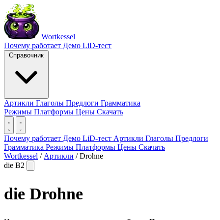
Wortkessel
Почему работает
Демо
LiD-тест
Справочник
Артикли
Глаголы
Предлоги
Грамматика
Режимы
Платформы
Цены
Скачать
Почему работает
Демо
LiD-тест
Артикли
Глаголы
Предлоги
Грамматика
Режимы
Платформы
Цены
Скачать
Wortkessel
/
Артикли
/
Drohne
die
B2
die
Drohne