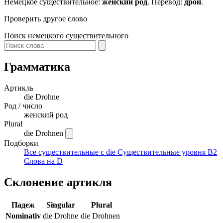
Немецкое существительное:
женский род
. Перевод:
дрон
.
Проверить другое слово
Поиск немецкого существительного
Грамматика
Артикль
die
Drohne
Род / число
женский род
Plural
die Drohnen
Подборки
Все существительные с die
Существительные уровня B2
Слова на D
Склонение артикля
Падеж
Singular
Plural
Nominativ
die Drohne
die Drohnen