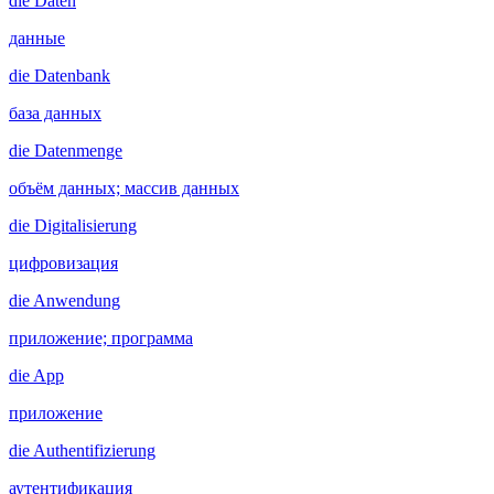
die
Daten
данные
die
Datenbank
база данных
die
Datenmenge
объём данных; массив данных
die
Digitalisierung
цифровизация
die
Anwendung
приложение; программа
die
App
приложение
die
Authentifizierung
аутентификация