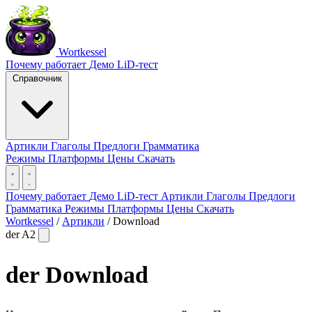
Wortkessel
Почему работает
Демо
LiD-тест
Справочник
Артикли
Глаголы
Предлоги
Грамматика
Режимы
Платформы
Цены
Скачать
Почему работает
Демо
LiD-тест
Артикли
Глаголы
Предлоги
Грамматика
Режимы
Платформы
Цены
Скачать
Wortkessel
/
Артикли
/
Download
der
A2
der
Download