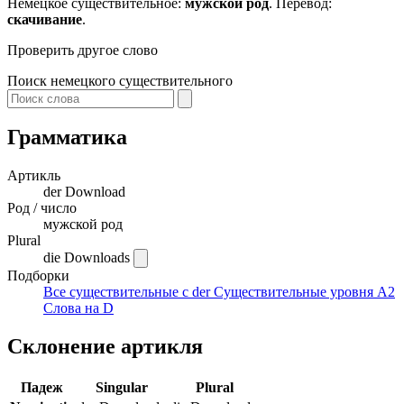
Немецкое существительное:
мужской род
. Перевод:
скачивание
.
Проверить другое слово
Поиск немецкого существительного
Грамматика
Артикль
der
Download
Род / число
мужской род
Plural
die Downloads
Подборки
Все существительные с der
Существительные уровня A2
Слова на D
Склонение артикля
Падеж
Singular
Plural