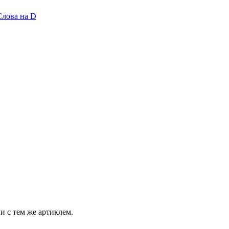
Слова на D
и с тем же артиклем.