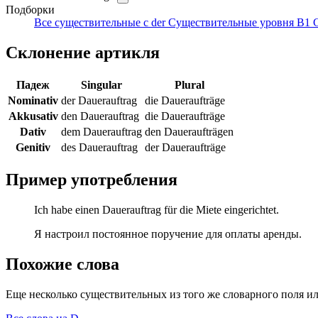
Подборки
Все существительные с der
Существительные уровня B1
Склонение артикля
Падеж
Singular
Plural
Nominativ
der Dauerauftrag
die Daueraufträge
Akkusativ
den Dauerauftrag
die Daueraufträge
Dativ
dem Dauerauftrag
den Daueraufträgen
Genitiv
des Dauerauftrag
der Daueraufträge
Пример употребления
Ich habe einen Dauerauftrag für die Miete eingerichtet.
Я настроил постоянное поручение для оплаты аренды.
Похожие слова
Еще несколько существительных из того же словарного поля ил