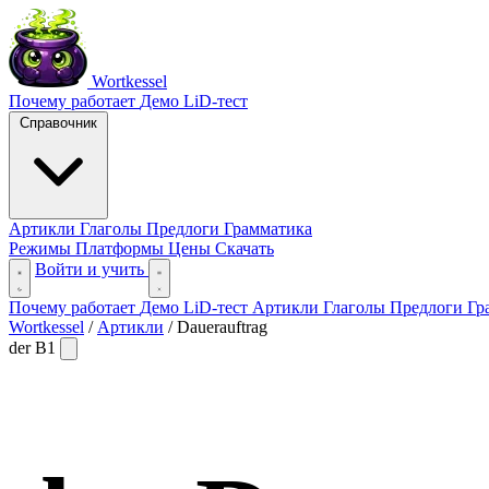
Wortkessel
Почему работает
Демо
LiD-тест
Справочник
Артикли
Глаголы
Предлоги
Грамматика
Режимы
Платформы
Цены
Скачать
Войти и учить
Почему работает
Демо
LiD-тест
Артикли
Глаголы
Предлоги
Гр
Wortkessel
/
Артикли
/
Dauerauftrag
der
B1