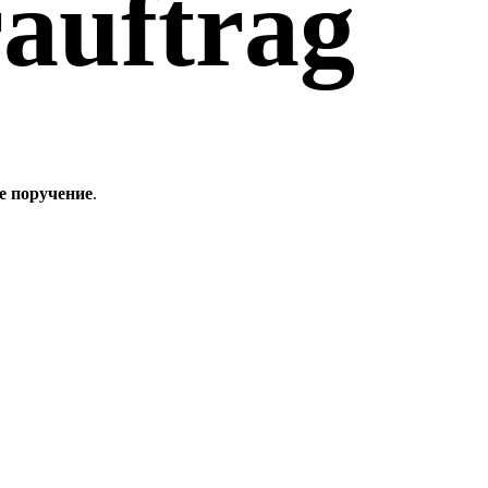
auftrag
е поручение
.