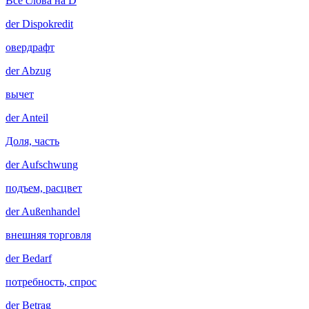
Все слова на D
der
Dispokredit
овердрафт
der
Abzug
вычет
der
Anteil
Доля, часть
der
Aufschwung
подъем, расцвет
der
Außenhandel
внешняя торговля
der
Bedarf
потребность, спрос
der
Betrag