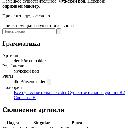
Немецкое существительное:
мужской род
. Перевод:
биржевой маклер
.
Проверить другое слово
Поиск немецкого существительного
Грамматика
Артикль
der
Börsenmakler
Род / число
мужской род
Plural
die Börsenmakler
Подборки
Все существительные с der
Существительные уровня B2
Слова на B
Склонение артикля
Падеж
Singular
Plural