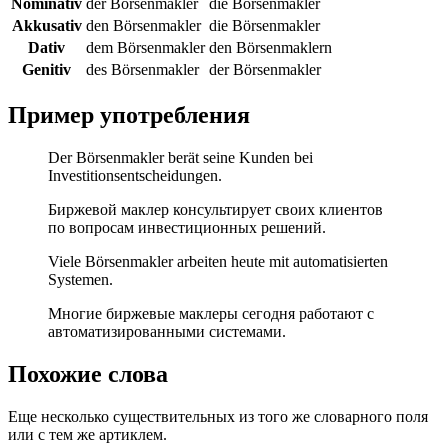
Nominativ
der Börsenmakler
die Börsenmakler
Akkusativ
den Börsenmakler
die Börsenmakler
Dativ
dem Börsenmakler
den Börsenmaklern
Genitiv
des Börsenmakler
der Börsenmakler
Пример употребления
Der Börsenmakler berät seine Kunden bei
Investitionsentscheidungen.
Биржевой маклер консультирует своих клиентов
по вопросам инвестиционных решений.
Viele Börsenmakler arbeiten heute mit automatisierten
Systemen.
Многие биржевые маклеры сегодня работают с
автоматизированными системами.
Похожие слова
Еще несколько существительных из того же словарного поля
или с тем же артиклем.