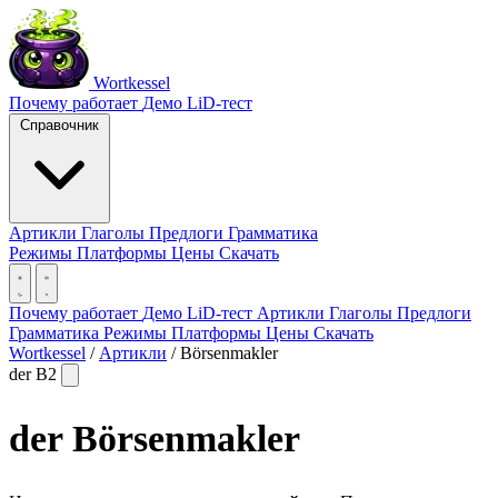
Wortkessel
Почему работает
Демо
LiD-тест
Справочник
Артикли
Глаголы
Предлоги
Грамматика
Режимы
Платформы
Цены
Скачать
Почему работает
Демо
LiD-тест
Артикли
Глаголы
Предлоги
Грамматика
Режимы
Платформы
Цены
Скачать
Wortkessel
/
Артикли
/
Börsenmakler
der
B2
der
Börsenmakler