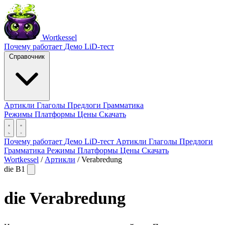
Wortkessel
Почему работает
Демо
LiD-тест
Справочник
Артикли
Глаголы
Предлоги
Грамматика
Режимы
Платформы
Цены
Скачать
Почему работает
Демо
LiD-тест
Артикли
Глаголы
Предлоги
Грамматика
Режимы
Платформы
Цены
Скачать
Wortkessel
/
Артикли
/
Verabredung
die
B1
die
Verabredung