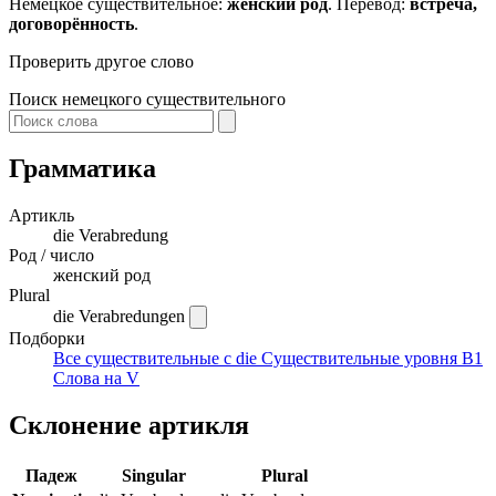
Немецкое существительное:
женский род
. Перевод:
встреча,
договорённость
.
Проверить другое слово
Поиск немецкого существительного
Грамматика
Артикль
die
Verabredung
Род / число
женский род
Plural
die Verabredungen
Подборки
Все существительные с die
Существительные уровня B1
Слова на V
Склонение артикля
Падеж
Singular
Plural