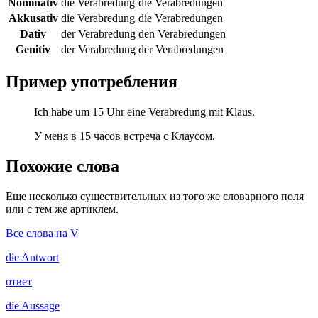
Nominativ
die Verabredung
die Verabredungen
Akkusativ
die Verabredung
die Verabredungen
Dativ
der Verabredung
den Verabredungen
Genitiv
der Verabredung
der Verabredungen
Пример употребления
Ich habe um 15 Uhr eine Verabredung mit Klaus.
У меня в 15 часов встреча с Клаусом.
Похожие слова
Еще несколько существительных из того же словарного поля
или с тем же артиклем.
Все слова на V
die
Antwort
ответ
die
Aussage