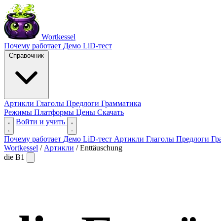
Wortkessel
Почему работает
Демо
LiD-тест
Справочник
Артикли
Глаголы
Предлоги
Грамматика
Режимы
Платформы
Цены
Скачать
Войти и учить
Почему работает
Демо
LiD-тест
Артикли
Глаголы
Предлоги
Гр
Wortkessel
/
Артикли
/
Enttäuschung
die
B1