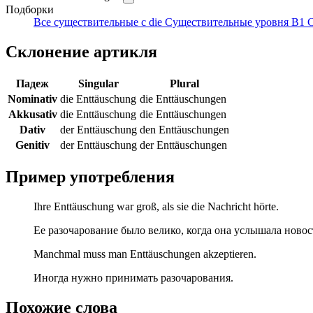
Подборки
Все существительные с die
Существительные уровня B1
С
Склонение артикля
Падеж
Singular
Plural
Nominativ
die Enttäuschung
die Enttäuschungen
Akkusativ
die Enttäuschung
die Enttäuschungen
Dativ
der Enttäuschung
den Enttäuschungen
Genitiv
der Enttäuschung
der Enttäuschungen
Пример употребления
Ihre Enttäuschung war groß, als sie die Nachricht hörte.
Ее разочарование было велико, когда она услышала новос
Manchmal muss man Enttäuschungen akzeptieren.
Иногда нужно принимать разочарования.
Похожие слова