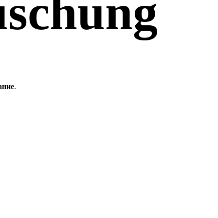
uschung
ание
.