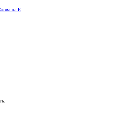
лова на E
ть.