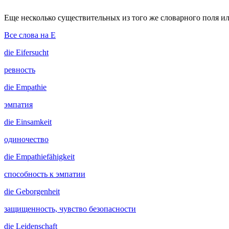
Еще несколько существительных из того же словарного поля ил
Все слова на E
die
Eifersucht
ревность
die
Empathie
эмпатия
die
Einsamkeit
одиночество
die
Empathiefähigkeit
способность к эмпатии
die
Geborgenheit
защищенность, чувство безопасности
die
Leidenschaft