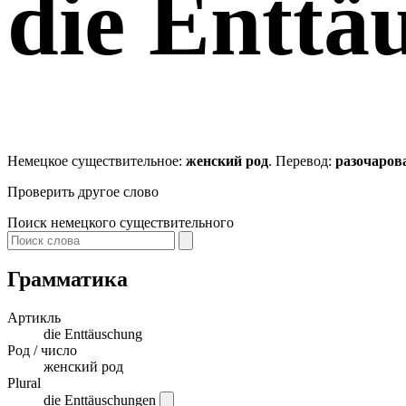
die
Enttä
Немецкое существительное:
женский род
. Перевод:
разочаров
Проверить другое слово
Поиск немецкого существительного
Грамматика
Артикль
die
Enttäuschung
Род / число
женский род
Plural
die Enttäuschungen