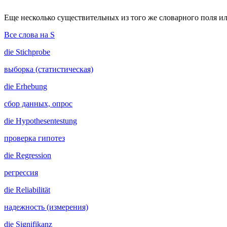
Еще несколько существительных из того же словарного поля ил
Все слова на S
die
Stichprobe
выборка (статистическая)
die
Erhebung
сбор данных, опрос
die
Hypothesentestung
проверка гипотез
die
Regression
регрессия
die
Reliabilität
надежность (измерения)
die
Signifikanz