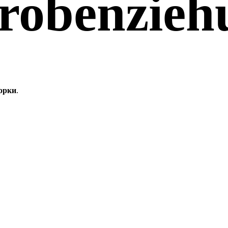
robenzieh
орки
.