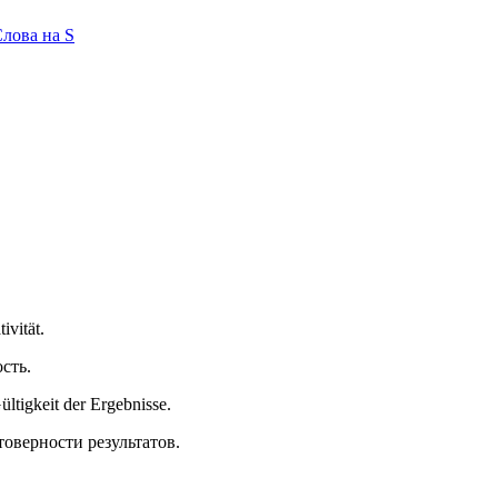
лова на S
ivität.
сть.
ltigkeit der Ergebnisse.
оверности результатов.