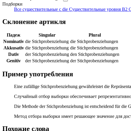
Подборки
Все существительные с die
Существительные уровня B2
С
Склонение артикля
Падеж
Singular
Plural
Nominativ
die Stichprobenziehung
die Stichprobenziehungen
Akkusativ
die Stichprobenziehung
die Stichprobenziehungen
Dativ
der Stichprobenziehung
den Stichprobenziehungen
Genitiv
der Stichprobenziehung
der Stichprobenziehungen
Пример употребления
Eine zufällige Stichprobenziehung gewährleistet die Repräsentat
Случайный отбор выборки обеспечивает репрезентативно
Die Methode der Stichprobenziehung ist entscheidend für die Gü
Метод отбора выборки имеет решающее значение для дост
Похожие слова