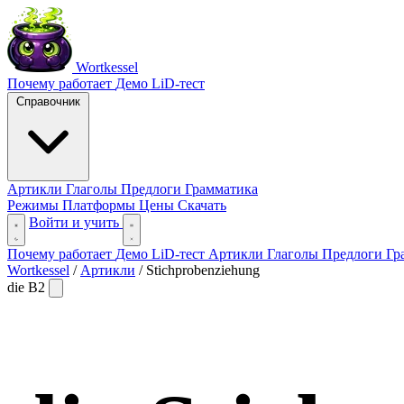
Wortkessel
Почему работает
Демо
LiD-тест
Справочник
Артикли
Глаголы
Предлоги
Грамматика
Режимы
Платформы
Цены
Скачать
Войти и учить
Почему работает
Демо
LiD-тест
Артикли
Глаголы
Предлоги
Гр
Wortkessel
/
Артикли
/
Stichprobenziehung
die
B2