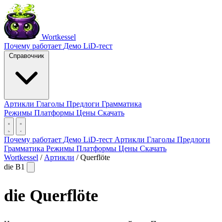
Wortkessel
Почему работает
Демо
LiD-тест
Справочник
Артикли
Глаголы
Предлоги
Грамматика
Режимы
Платформы
Цены
Скачать
Почему работает
Демо
LiD-тест
Артикли
Глаголы
Предлоги
Грамматика
Режимы
Платформы
Цены
Скачать
Wortkessel
/
Артикли
/
Querflöte
die
B1
die
Querflöte