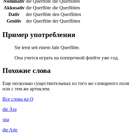
Nominativ
die Querflöte
die Querflöten
Akkusativ
die Querflöte
die Querflöten
Dativ
der Querflöte
den Querflöten
Genitiv
der Querflöte
der Querflöten
Пример употребления
Sie lernt seit einem Jahr Querflöte.
Она учится играть на поперечной флейте уже год.
Похожие слова
Еще несколько существительных из того же словарного поля
или с тем же артиклем.
Все слова на Q
die
Ära
эра
die
Arie