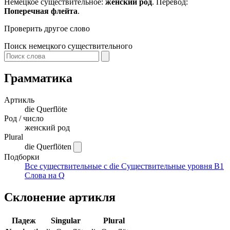
Немецкое существительное:
женский род
. Перевод:
Поперечная флейта
.
Проверить другое слово
Поиск немецкого существительного
Грамматика
Артикль
die
Querflöte
Род / число
женский род
Plural
die Querflöten
Подборки
Все существительные с die
Существительные уровня B1
Слова на Q
Склонение артикля
Падеж
Singular
Plural