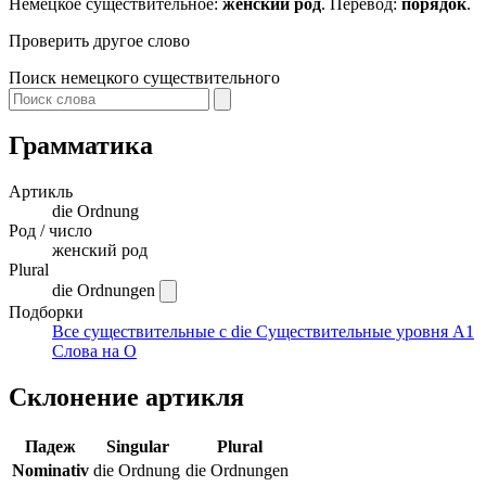
Немецкое существительное:
женский род
. Перевод:
порядок
.
Проверить другое слово
Поиск немецкого существительного
Грамматика
Артикль
die
Ordnung
Род / число
женский род
Plural
die Ordnungen
Подборки
Все существительные с die
Существительные уровня A1
Слова на O
Склонение артикля
Падеж
Singular
Plural
Nominativ
die Ordnung
die Ordnungen