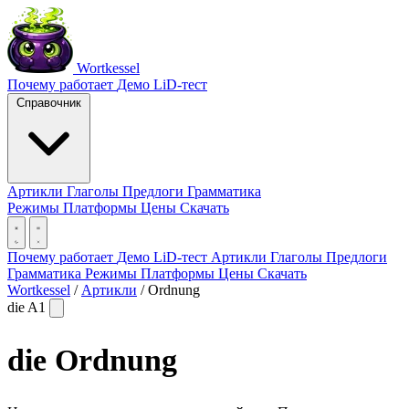
Wortkessel
Почему работает
Демо
LiD-тест
Справочник
Артикли
Глаголы
Предлоги
Грамматика
Режимы
Платформы
Цены
Скачать
Почему работает
Демо
LiD-тест
Артикли
Глаголы
Предлоги
Грамматика
Режимы
Платформы
Цены
Скачать
Wortkessel
/
Артикли
/
Ordnung
die
A1
die
Ordnung