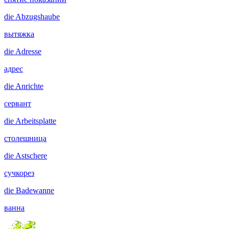
die
Abzugshaube
вытяжка
die
Adresse
адрес
die
Anrichte
сервант
die
Arbeitsplatte
столешница
die
Astschere
сучкорез
die
Badewanne
ванна