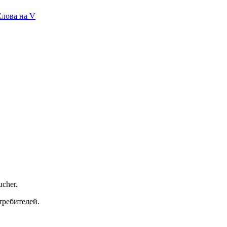
лова на V
ucher.
требителей.