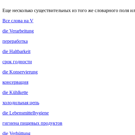
Еще несколько существительных из того же словарного поля ил
Все слова на V
die
Verarbeitung
переработка
die
Haltbarkeit
срок годности
die
Konservierung
консервация
die
Kühlkette
холодильная цепь
die
Lebensmittelhygiene
гигиена пищевых продуктов
die
Verhüttung