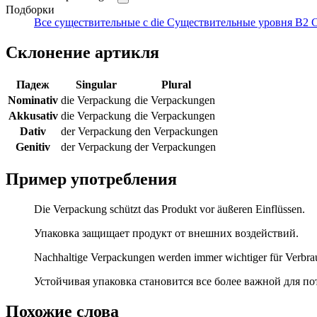
Подборки
Все существительные с die
Существительные уровня B2
С
Склонение артикля
Падеж
Singular
Plural
Nominativ
die Verpackung
die Verpackungen
Akkusativ
die Verpackung
die Verpackungen
Dativ
der Verpackung
den Verpackungen
Genitiv
der Verpackung
der Verpackungen
Пример употребления
Die Verpackung schützt das Produkt vor äußeren Einflüssen.
Упаковка защищает продукт от внешних воздействий.
Nachhaltige Verpackungen werden immer wichtiger für Verbra
Устойчивая упаковка становится все более важной для по
Похожие слова