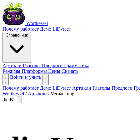
Wortkessel
Почему работает
Демо
LiD-тест
Справочник
Артикли
Глаголы
Предлоги
Грамматика
Режимы
Платформы
Цены
Скачать
Войти и учить
Почему работает
Демо
LiD-тест
Артикли
Глаголы
Предлоги
Гр
Wortkessel
/
Артикли
/
Verpackung
die
B2