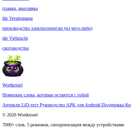
плавка, выплавка
die
Verstromung
производство электроэнергии (из чего-либо)
die
Viehzucht
скотоводство
Wortkessel
Немецкие слова, которые остаются с тобой
Артикли
LiD-тест
Руководство
APK для Android
Поддержка
Ко
© 2026 Wortkessel
7000+ слов, 5 режимов, синхронизация между устройствами