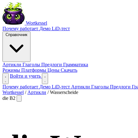
Wortkessel
Почему работает
Демо
LiD-тест
Справочник
Артикли
Глаголы
Предлоги
Грамматика
Режимы
Платформы
Цены
Скачать
Войти и учить
Почему работает
Демо
LiD-тест
Артикли
Глаголы
Предлоги
Гр
Wortkessel
/
Артикли
/
Wasserscheide
die
B2