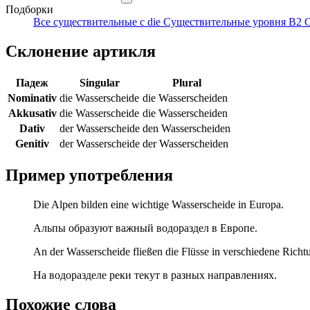
Подборки
Все существительные с die
Существительные уровня B2
Склонение артикля
Падеж
Singular
Plural
Nominativ
die Wasserscheide
die Wasserscheiden
Akkusativ
die Wasserscheide
die Wasserscheiden
Dativ
der Wasserscheide
den Wasserscheiden
Genitiv
der Wasserscheide
der Wasserscheiden
Пример употребления
Die Alpen bilden eine wichtige Wasserscheide in Europa.
Альпы образуют важный водораздел в Европе.
An der Wasserscheide fließen die Flüsse in verschiedene Richt
На водоразделе реки текут в разных направлениях.
Похожие слова