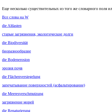
Еще несколько существительных из того же словарного поля ил
Все слова на W
die
Altlasten
старые загрязнения, экологические долги
die
Biodiversität
биоразнообразие
die
Bodenerosion
эрозия почв
die
Flächenversiegelung
запечатывание поверхностей (асфальтирование)
die
Meeresverschmutzung
загрязнение морей
die
Renaturierung