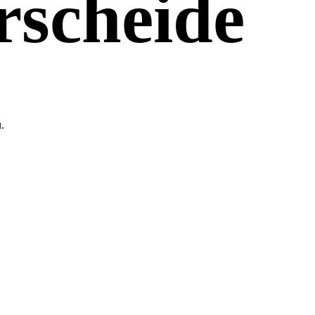
scheide
л
.