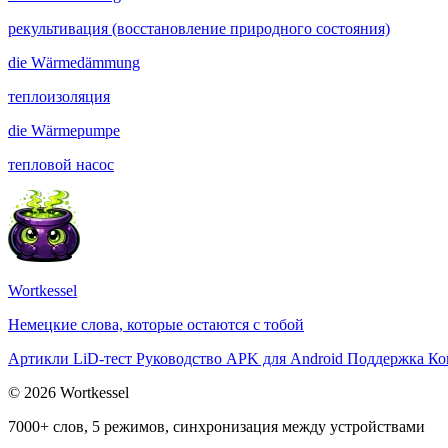
рекультивация (восстановление природного состояния)
die
Wärmedämmung
теплоизоляция
die
Wärmepumpe
тепловой насос
Wortkessel
Немецкие слова, которые остаются с тобой
Артикли
LiD-тест
Руководство
APK для Android
Поддержка
Ко
© 2026 Wortkessel
7000+ слов, 5 режимов, синхронизация между устройствами