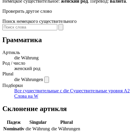
Немецкое существительное:
женский род
. Перевод:
валюта
.
Проверить другое слово
Поиск немецкого существительного
Грамматика
Артикль
die
Währung
Род / число
женский род
Plural
die Währungen
Подборки
Все существительные с die
Существительные уровня A2
Слова на W
Склонение артикля
Падеж
Singular
Plural
Nominativ
die Währung
die Währungen