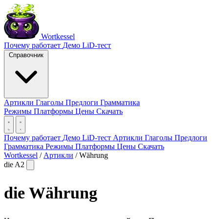
Wortkessel
Почему работает
Демо
LiD-тест
Справочник
Артикли
Глаголы
Предлоги
Грамматика
Режимы
Платформы
Цены
Скачать
Почему работает
Демо
LiD-тест
Артикли
Глаголы
Предлоги
Грамматика
Режимы
Платформы
Цены
Скачать
Wortkessel
/
Артикли
/
Währung
die
A2
die
Währung