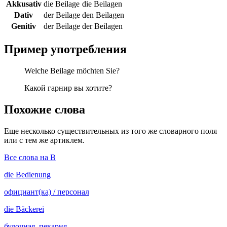
Akkusativ
die Beilage
die Beilagen
Dativ
der Beilage
den Beilagen
Genitiv
der Beilage
der Beilagen
Пример употребления
Welche Beilage möchten Sie?
Какой гарнир вы хотите?
Похожие слова
Еще несколько существительных из того же словарного поля
или с тем же артиклем.
Все слова на B
die
Bedienung
официант(ка) / персонал
die
Bäckerei
булочная, пекарня