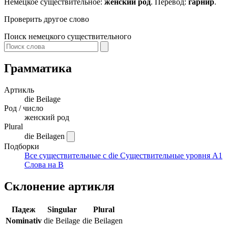
Немецкое существительное:
женский род
. Перевод:
гарнир
.
Проверить другое слово
Поиск немецкого существительного
Грамматика
Артикль
die
Beilage
Род / число
женский род
Plural
die Beilagen
Подборки
Все существительные с die
Существительные уровня A1
Слова на B
Склонение артикля
Падеж
Singular
Plural
Nominativ
die Beilage
die Beilagen