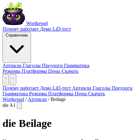
Wortkessel
Почему работает
Демо
LiD-тест
Справочник
Артикли
Глаголы
Предлоги
Грамматика
Режимы
Платформы
Цены
Скачать
Почему работает
Демо
LiD-тест
Артикли
Глаголы
Предлоги
Грамматика
Режимы
Платформы
Цены
Скачать
Wortkessel
/
Артикли
/
Beilage
die
A1
die
Beilage