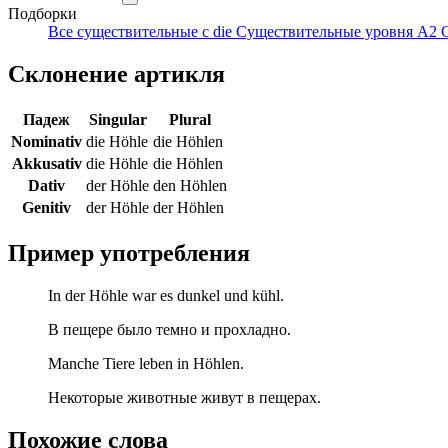
Подборки
Все существительные с die
Существительные уровня A2
Склонение артикля
Падеж
Singular
Plural
Nominativ
die Höhle
die Höhlen
Akkusativ
die Höhle
die Höhlen
Dativ
der Höhle
den Höhlen
Genitiv
der Höhle
der Höhlen
Пример употребления
In der Höhle war es dunkel und kühl.
В пещере было темно и прохладно.
Manche Tiere leben in Höhlen.
Некоторые животные живут в пещерах.
Похожие слова