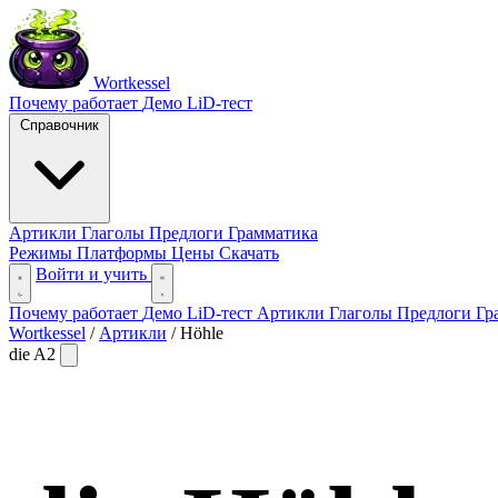
Wortkessel
Почему работает
Демо
LiD-тест
Справочник
Артикли
Глаголы
Предлоги
Грамматика
Режимы
Платформы
Цены
Скачать
Войти и учить
Почему работает
Демо
LiD-тест
Артикли
Глаголы
Предлоги
Гр
Wortkessel
/
Артикли
/
Höhle
die
A2