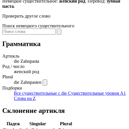
Немецкое существительное:
женский род
. Перевод:
зубная
паста
.
Проверить другое слово
Поиск немецкого существительного
Грамматика
Артикль
die
Zahnpasta
Род / число
женский род
Plural
die Zahnpasten
Подборки
Все существительные с die
Существительные уровня A1
Слова на Z
Склонение артикля
Падеж
Singular
Plural