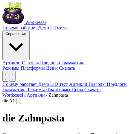
Wortkessel
Почему работает
Демо
LiD-тест
Справочник
Артикли
Глаголы
Предлоги
Грамматика
Режимы
Платформы
Цены
Скачать
Почему работает
Демо
LiD-тест
Артикли
Глаголы
Предлоги
Грамматика
Режимы
Платформы
Цены
Скачать
Wortkessel
/
Артикли
/
Zahnpasta
die
A1
die
Zahnpasta