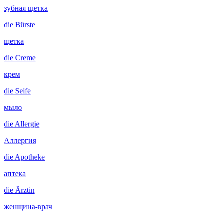
зубная щетка
die
Bürste
щетка
die
Creme
крем
die
Seife
мыло
die
Allergie
Аллергия
die
Apotheke
аптека
die
Ärztin
женщина-врач