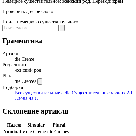
Немецкое существительное:
женский род
. Перевод:
крем
.
Проверить другое слово
Поиск немецкого существительного
Грамматика
Артикль
die
Creme
Род / число
женский род
Plural
die Cremes
Подборки
Все существительные с die
Существительные уровня A1
Слова на C
Склонение артикля
Падеж
Singular
Plural
Nominativ
die Creme
die Cremes