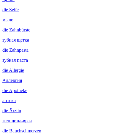
die
Seife
мыло
die
Zahnbürste
зубная щетка
die
Zahnpasta
зубная паста
die
Allergie
Аллергия
die
Apotheke
аптека
die
Ärztin
женщина-врач
die
Bauchschmerzen