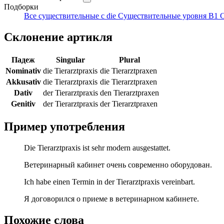
Подборки
Все существительные с die
Существительные уровня B1
С
Склонение артикля
Падеж
Singular
Plural
Nominativ
die Tierarztpraxis
die Tierarztpraxen
Akkusativ
die Tierarztpraxis
die Tierarztpraxen
Dativ
der Tierarztpraxis
den Tierarztpraxen
Genitiv
der Tierarztpraxis
der Tierarztpraxen
Пример употребления
Die Tierarztpraxis ist sehr modern ausgestattet.
Ветеринарный кабинет очень современно оборудован.
Ich habe einen Termin in der Tierarztpraxis vereinbart.
Я договорился о приеме в ветеринарном кабинете.
Похожие слова