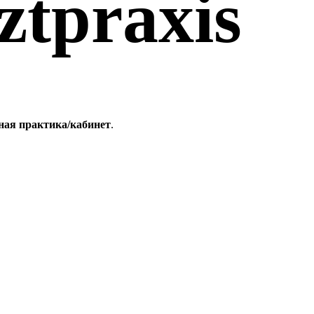
ztpraxis
ная практика/кабинет
.