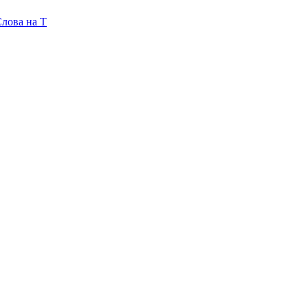
лова на T