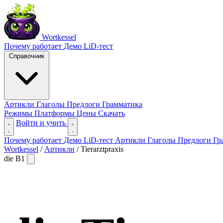
Wortkessel
Почему работает
Демо
LiD-тест
Справочник
Артикли
Глаголы
Предлоги
Грамматика
Режимы
Платформы
Цены
Скачать
Войти и учить
Почему работает
Демо
LiD-тест
Артикли
Глаголы
Предлоги
Гр
Wortkessel
/
Артикли
/
Tierarztpraxis
die
B1