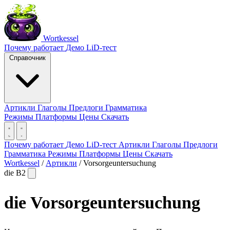
Wortkessel
Почему работает
Демо
LiD-тест
Справочник
Артикли
Глаголы
Предлоги
Грамматика
Режимы
Платформы
Цены
Скачать
Почему работает
Демо
LiD-тест
Артикли
Глаголы
Предлоги
Грамматика
Режимы
Платформы
Цены
Скачать
Wortkessel
/
Артикли
/
Vorsorgeuntersuchung
die
B2
die
Vorsorgeuntersuchung