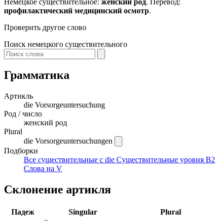
Немецкое существительное:
женский род
. Перевод:
профилактический медицинский осмотр
.
Проверить другое слово
Поиск немецкого существительного
Грамматика
Артикль
die
Vorsorgeuntersuchung
Род / число
женский род
Plural
die Vorsorgeuntersuchungen
Подборки
Все существительные с die
Существительные уровня B2
Слова на V
Склонение артикля
Падеж
Singular
Plural