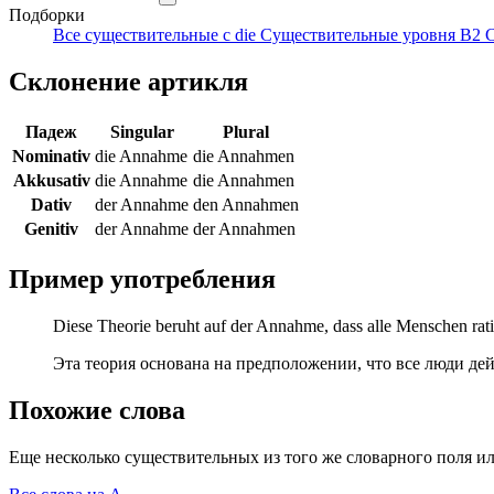
Подборки
Все существительные с die
Существительные уровня B2
С
Склонение артикля
Падеж
Singular
Plural
Nominativ
die Annahme
die Annahmen
Akkusativ
die Annahme
die Annahmen
Dativ
der Annahme
den Annahmen
Genitiv
der Annahme
der Annahmen
Пример употребления
Diese Theorie beruht auf der Annahme, dass alle Menschen rati
Эта теория основана на предположении, что все люди де
Похожие слова
Еще несколько существительных из того же словарного поля ил