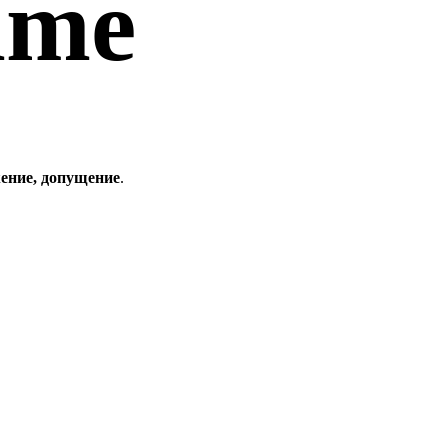
hme
ение, допущение
.