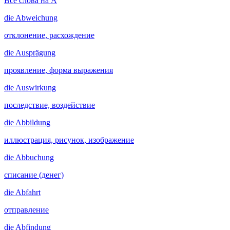
Все слова на A
die
Abweichung
отклонение, расхождение
die
Ausprägung
проявление, форма выражения
die
Auswirkung
последствие, воздействие
die
Abbildung
иллюстрация, рисунок, изображение
die
Abbuchung
списание (денег)
die
Abfahrt
отправление
die
Abfindung