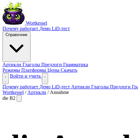
Wortkessel
Почему работает
Демо
LiD-тест
Справочник
Артикли
Глаголы
Предлоги
Грамматика
Режимы
Платформы
Цены
Скачать
Войти и учить
Почему работает
Демо
LiD-тест
Артикли
Глаголы
Предлоги
Гр
Wortkessel
/
Артикли
/
Annahme
die
B2