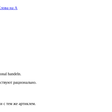
лова на A
onal handeln.
йствуют рационально.
и с тем же артиклем.