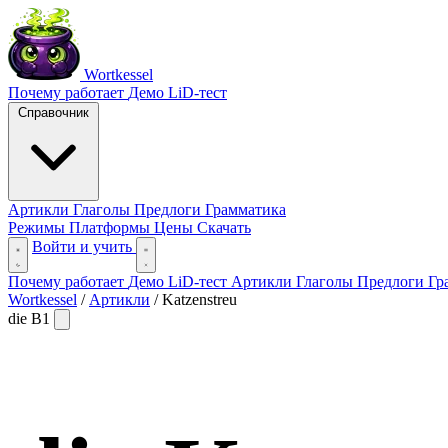
Wortkessel
Почему работает
Демо
LiD-тест
Справочник
Артикли
Глаголы
Предлоги
Грамматика
Режимы
Платформы
Цены
Скачать
Войти и учить
Почему работает
Демо
LiD-тест
Артикли
Глаголы
Предлоги
Гр
Wortkessel
/
Артикли
/
Katzenstreu
die
B1