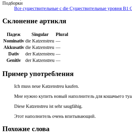
Подборки
Все существительные с die
Существительные уровня B1
С
Склонение артикля
Падеж
Singular
Plural
Nominativ
die Katzenstreu
—
Akkusativ
die Katzenstreu
—
Dativ
der Katzenstreu
—
Genitiv
der Katzenstreu
—
Пример употребления
Ich muss neue Katzenstreu kaufen.
Мне нужно купить новый наполнитель для кошачьего туа
Diese Katzenstreu ist sehr saugfähig.
Этот наполнитель очень впитывающий.
Похожие слова