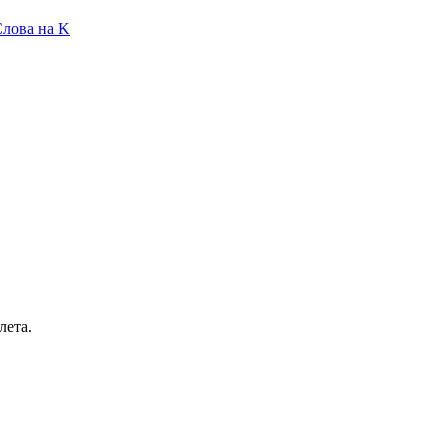
лова на K
лета.