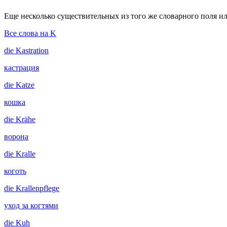
Еще несколько существительных из того же словарного поля ил
Все слова на K
die
Kastration
кастрация
die
Katze
кошка
die
Krähe
ворона
die
Kralle
коготь
die
Krallenpflege
уход за когтями
die
Kuh