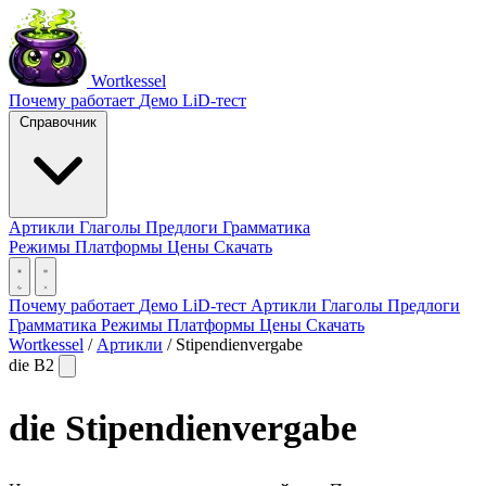
Wortkessel
Почему работает
Демо
LiD-тест
Справочник
Артикли
Глаголы
Предлоги
Грамматика
Режимы
Платформы
Цены
Скачать
Почему работает
Демо
LiD-тест
Артикли
Глаголы
Предлоги
Грамматика
Режимы
Платформы
Цены
Скачать
Wortkessel
/
Артикли
/
Stipendienvergabe
die
B2
die
Stipendienvergabe