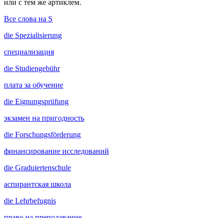
или с тем же артиклем.
Все слова на S
die
Spezialisierung
специализация
die
Studiengebühr
плата за обучение
die
Eignungsprüfung
экзамен на пригодность
die
Forschungsförderung
финансирование исследований
die
Graduiertenschule
аспирантская школа
die
Lehrbefugnis
право на преподавание