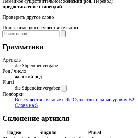
Немецкое существительное:
женский род
. Перевод:
предоставление стипендий
.
Проверить другое слово
Поиск немецкого существительного
Грамматика
Артикль
die
Stipendienvergabe
Род / число
женский род
Plural
die Stipendienvergaben
Подборки
Все существительные с die
Существительные уровня B2
Слова на S
Склонение артикля
Падеж
Singular
Plural