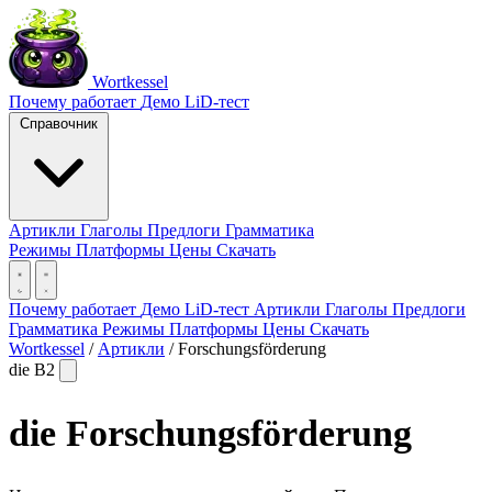
Wortkessel
Почему работает
Демо
LiD-тест
Справочник
Артикли
Глаголы
Предлоги
Грамматика
Режимы
Платформы
Цены
Скачать
Почему работает
Демо
LiD-тест
Артикли
Глаголы
Предлоги
Грамматика
Режимы
Платформы
Цены
Скачать
Wortkessel
/
Артикли
/
Forschungsförderung
die
B2
die
Forschungsförderung