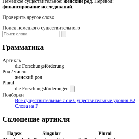
Немецкое существительное:
женский род
. Перевод:
финансирование исследований
.
Проверить другое слово
Поиск немецкого существительного
Грамматика
Артикль
die
Forschungsförderung
Род / число
женский род
Plural
die Forschungsförderungen
Подборки
Все существительные с die
Существительные уровня B2
Слова на F
Склонение артикля
Падеж
Singular
Plural