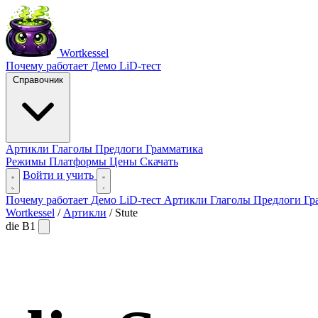
Wortkessel
Почему работает
Демо
LiD-тест
Справочник
Артикли
Глаголы
Предлоги
Грамматика
Режимы
Платформы
Цены
Скачать
Войти и учить
Почему работает
Демо
LiD-тест
Артикли
Глаголы
Предлоги
Гр
Wortkessel
/
Артикли
/
Stute
die
B1