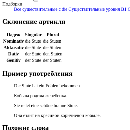
Подборки
Все существительные с die
Существительные уровня B1
С
Склонение артикля
Падеж
Singular
Plural
Nominativ
die Stute
die Stuten
Akkusativ
die Stute
die Stuten
Dativ
der Stute
den Stuten
Genitiv
der Stute
der Stuten
Пример употребления
Die Stute hat ein Fohlen bekommen.
Кобыла родила жеребенка.
Sie reitet eine schöne braune Stute.
Она ездит на красивой коричневой кобыле.
Похожие слова