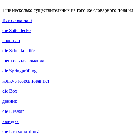
Еще несколько существительных из того же словарного поля ил
Все слова на S
die
Satteldecke
вальтрап
die
Schenkelhilfe
шенкельная команда
die
Springprüfung
конкур (соревнование)
die
Box
денник
die
Dressur
выездка
die
Dressurprüfung