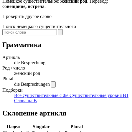
Немецкое существительное:
женский род
. Перевод:
совещание, встреча
.
Проверить другое слово
Поиск немецкого существительного
Грамматика
Артикль
die
Besprechung
Род / число
женский род
Plural
die Besprechungen
Подборки
Все существительные с die
Существительные уровня B1
Слова на B
Склонение артикля
Падеж
Singular
Plural