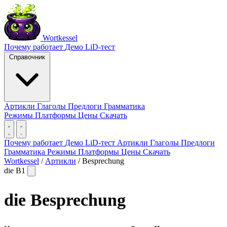
Wortkessel
Почему работает
Демо
LiD-тест
Справочник
Артикли
Глаголы
Предлоги
Грамматика
Режимы
Платформы
Цены
Скачать
Почему работает
Демо
LiD-тест
Артикли
Глаголы
Предлоги
Грамматика
Режимы
Платформы
Цены
Скачать
Wortkessel
/
Артикли
/
Besprechung
die
B1
die
Besprechung