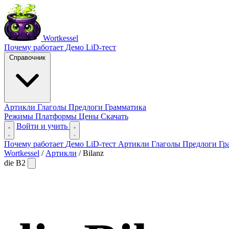
Wortkessel
Почему работает
Демо
LiD-тест
Справочник
Артикли
Глаголы
Предлоги
Грамматика
Режимы
Платформы
Цены
Скачать
Войти и учить
Почему работает
Демо
LiD-тест
Артикли
Глаголы
Предлоги
Гр
Wortkessel
/
Артикли
/
Bilanz
die
B2