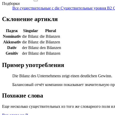
Подборки
Все существительные с die
Существительные уровня B2
С
Склонение артикля
Падеж
Singular
Plural
Nominativ
die Bilanz
die Bilanzen
Akkusativ
die Bilanz
die Bilanzen
Dativ
der Bilanz
den Bilanzen
Genitiv
der Bilanz
der Bilanzen
Пример употребления
Die Bilanz des Unternehmens zeigt einen deutlichen Gewinn.
Балансовый отчёт компании показывает значительную пр
Похожие слова
Еще несколько существительных из того же словарного поля ил