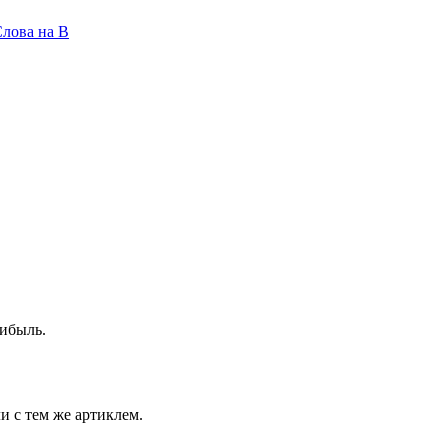
лова на B
ибыль.
и с тем же артиклем.