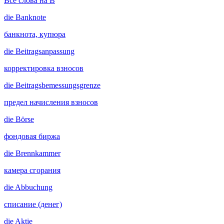
Все слова на B
die
Banknote
банкнота, купюра
die
Beitragsanpassung
корректировка взносов
die
Beitragsbemessungsgrenze
предел начисления взносов
die
Börse
фондовая биржа
die
Brennkammer
камера сгорания
die
Abbuchung
списание (денег)
die
Aktie