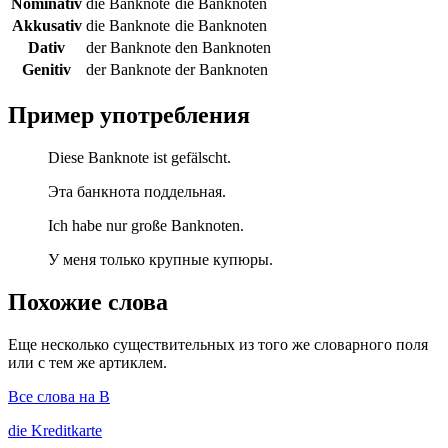
Nominativ
die Banknote
die Banknoten
Akkusativ
die Banknote
die Banknoten
Dativ
der Banknote
den Banknoten
Genitiv
der Banknote
der Banknoten
Пример употребления
Diese Banknote ist gefälscht.
Эта банкнота поддельная.
Ich habe nur große Banknoten.
У меня только крупные купюры.
Похожие слова
Еще несколько существительных из того же словарного поля
или с тем же артиклем.
Все слова на B
die
Kreditkarte