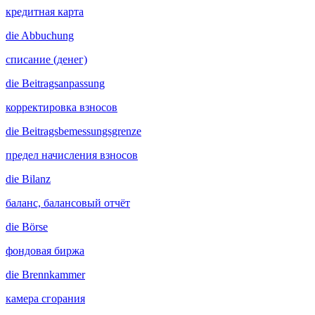
кредитная карта
die
Abbuchung
списание (денег)
die
Beitragsanpassung
корректировка взносов
die
Beitragsbemessungsgrenze
предел начисления взносов
die
Bilanz
баланс, балансовый отчёт
die
Börse
фондовая биржа
die
Brennkammer
камера сгорания