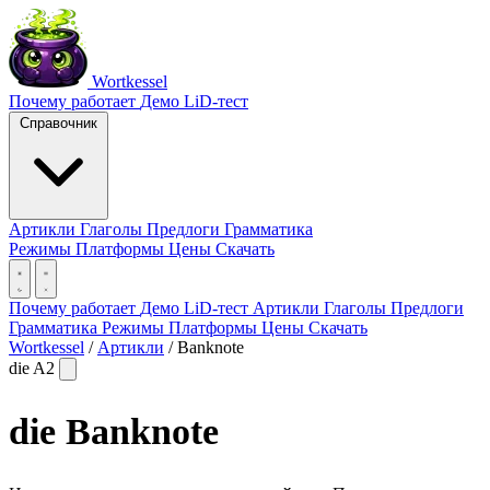
Wortkessel
Почему работает
Демо
LiD-тест
Справочник
Артикли
Глаголы
Предлоги
Грамматика
Режимы
Платформы
Цены
Скачать
Почему работает
Демо
LiD-тест
Артикли
Глаголы
Предлоги
Грамматика
Режимы
Платформы
Цены
Скачать
Wortkessel
/
Артикли
/
Banknote
die
A2
die
Banknote