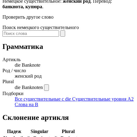
Немецкое существительное:
женский род
. Перевод:
банкнота, купюра
.
Проверить другое слово
Поиск немецкого существительного
Грамматика
Артикль
die
Banknote
Род / число
женский род
Plural
die Banknoten
Подборки
Все существительные с die
Существительные уровня A2
Слова на B
Склонение артикля
Падеж
Singular
Plural