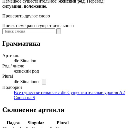
Немецкое существительное:
женский род
. Перевод:
ситуация, положение
.
Проверить другое слово
Поиск немецкого существительного
Грамматика
Артикль
die
Situation
Род / число
женский род
Plural
die Situationen
Подборки
Все существительные с die
Существительные уровня A2
Слова на S
Склонение артикля
Падеж
Singular
Plural