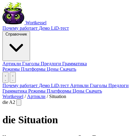
Wortkessel
Почему работает
Демо
LiD-тест
Справочник
Артикли
Глаголы
Предлоги
Грамматика
Режимы
Платформы
Цены
Скачать
Почему работает
Демо
LiD-тест
Артикли
Глаголы
Предлоги
Грамматика
Режимы
Платформы
Цены
Скачать
Wortkessel
/
Артикли
/
Situation
die
A2
die
Situation