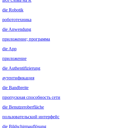
Все слова на R
die
Robotik
робототехника
die
Anwendung
приложение; программа
die
App
приложение
die
Authentifizierung
аутентификация
die
Bandbreite
пропускная способность сети
die
Benutzeroberfläche
пользовательский интерфейс
die
Bildschirmauflösung