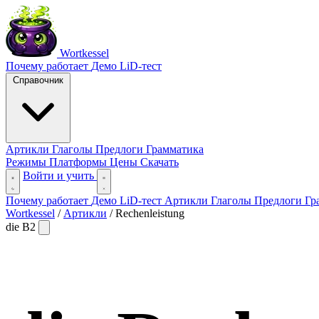
Wortkessel
Почему работает
Демо
LiD-тест
Справочник
Артикли
Глаголы
Предлоги
Грамматика
Режимы
Платформы
Цены
Скачать
Войти и учить
Почему работает
Демо
LiD-тест
Артикли
Глаголы
Предлоги
Гр
Wortkessel
/
Артикли
/
Rechenleistung
die
B2