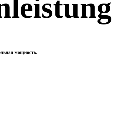
leistung
ельная мощность
.