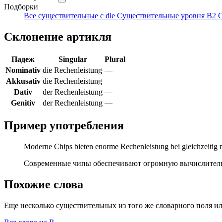
Подборки
Все существительные с die
Существительные уровня B2
С
Склонение артикля
Падеж
Singular
Plural
Nominativ
die Rechenleistung
—
Akkusativ
die Rechenleistung
—
Dativ
der Rechenleistung
—
Genitiv
der Rechenleistung
—
Пример употребления
Moderne Chips bieten enorme Rechenleistung bei gleichzeitig 
Современные чипы обеспечивают огромную вычислитель
Похожие слова
Еще несколько существительных из того же словарного поля ил