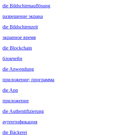
die
Bildschirmauflösung
разрешение экрана
die
Bildschirmzeit
экранное время
die
Blockchain
блокчейн
die
Anwendung
приложение; программа
die
App
приложение
die
Authentifizierung
аутентификация
die
Bäckerei