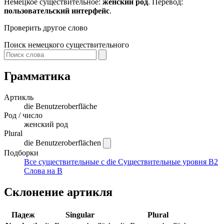
Немецкое существительное:
женский род
. Перевод:
пользовательский интерфейс
.
Проверить другое слово
Поиск немецкого существительного
Грамматика
Артикль
die
Benutzeroberfläche
Род / число
женский род
Plural
die Benutzeroberflächen
Подборки
Все существительные с die
Существительные уровня B2
Слова на B
Склонение артикля
Падеж
Singular
Plural