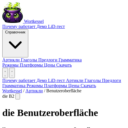
Wortkessel
Почему работает
Демо
LiD-тест
Справочник
Артикли
Глаголы
Предлоги
Грамматика
Режимы
Платформы
Цены
Скачать
Почему работает
Демо
LiD-тест
Артикли
Глаголы
Предлоги
Грамматика
Режимы
Платформы
Цены
Скачать
Wortkessel
/
Артикли
/
Benutzeroberfläche
die
B2
die
Benutzeroberfläche