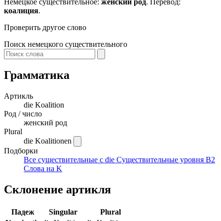
Немецкое существительное:
женский род
. Перевод:
коалиция
.
Проверить другое слово
Поиск немецкого существительного
Грамматика
Артикль
die
Koalition
Род / число
женский род
Plural
die Koalitionen
Подборки
Все существительные с die
Существительные уровня B2
Слова на K
Склонение артикля
Падеж
Singular
Plural