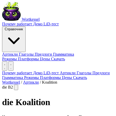
Wortkessel
Почему работает
Демо
LiD-тест
Справочник
Артикли
Глаголы
Предлоги
Грамматика
Режимы
Платформы
Цены
Скачать
Почему работает
Демо
LiD-тест
Артикли
Глаголы
Предлоги
Грамматика
Режимы
Платформы
Цены
Скачать
Wortkessel
/
Артикли
/
Koalition
die
B2
die
Koalition