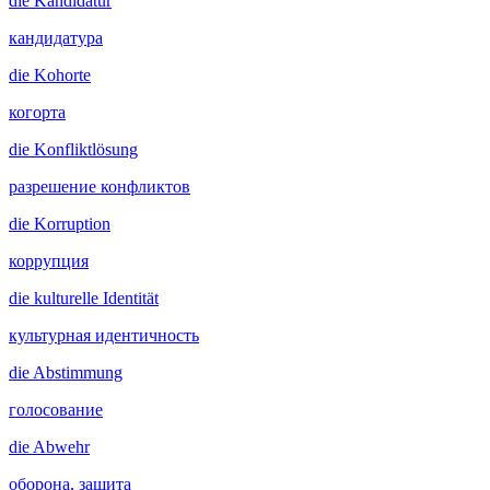
die
Kandidatur
кандидатура
die
Kohorte
когорта
die
Konfliktlösung
разрешение конфликтов
die
Korruption
коррупция
die
kulturelle Identität
культурная идентичность
die
Abstimmung
голосование
die
Abwehr
оборона, защита