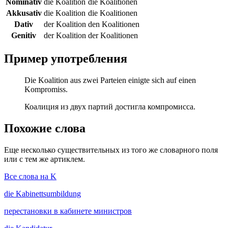
Nominativ
die Koalition
die Koalitionen
Akkusativ
die Koalition
die Koalitionen
Dativ
der Koalition
den Koalitionen
Genitiv
der Koalition
der Koalitionen
Пример употребления
Die Koalition aus zwei Parteien einigte sich auf einen
Kompromiss.
Коалиция из двух партий достигла компромисса.
Похожие слова
Еще несколько существительных из того же словарного поля
или с тем же артиклем.
Все слова на K
die
Kabinettsumbildung
перестановки в кабинете министров