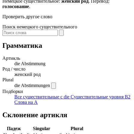
Немецкое существительное:
женский род
. Перевод:
голосование
.
Проверить другое слово
Поиск немецкого существительного
Грамматика
Артикль
die
Abstimmung
Род / число
женский род
Plural
die Abstimmungen
Подборки
Все существительные с die
Существительные уровня B2
Слова на A
Склонение артикля
Падеж
Singular
Plural