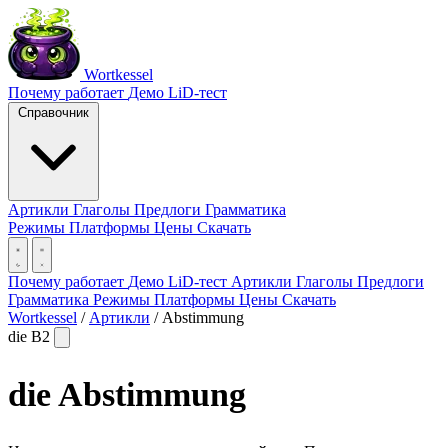
Wortkessel
Почему работает
Демо
LiD-тест
Справочник
Артикли
Глаголы
Предлоги
Грамматика
Режимы
Платформы
Цены
Скачать
Почему работает
Демо
LiD-тест
Артикли
Глаголы
Предлоги
Грамматика
Режимы
Платформы
Цены
Скачать
Wortkessel
/
Артикли
/
Abstimmung
die
B2
die
Abstimmung