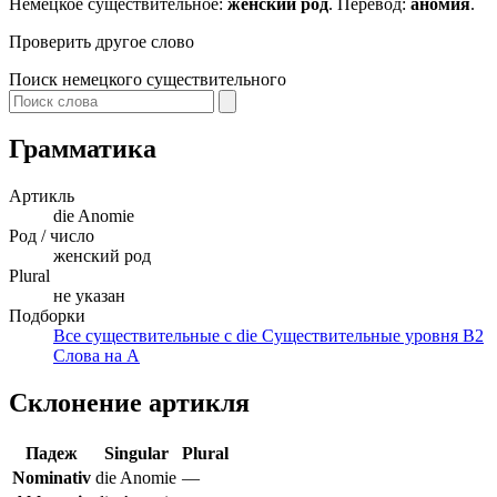
Немецкое существительное:
женский род
. Перевод:
аномия
.
Проверить другое слово
Поиск немецкого существительного
Грамматика
Артикль
die
Anomie
Род / число
женский род
Plural
не указан
Подборки
Все существительные с die
Существительные уровня B2
Слова на A
Склонение артикля
Падеж
Singular
Plural
Nominativ
die Anomie
—