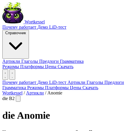
Wortkessel
Почему работает
Демо
LiD-тест
Справочник
Артикли
Глаголы
Предлоги
Грамматика
Режимы
Платформы
Цены
Скачать
Почему работает
Демо
LiD-тест
Артикли
Глаголы
Предлоги
Грамматика
Режимы
Платформы
Цены
Скачать
Wortkessel
/
Артикли
/
Anomie
die
B2
die
Anomie