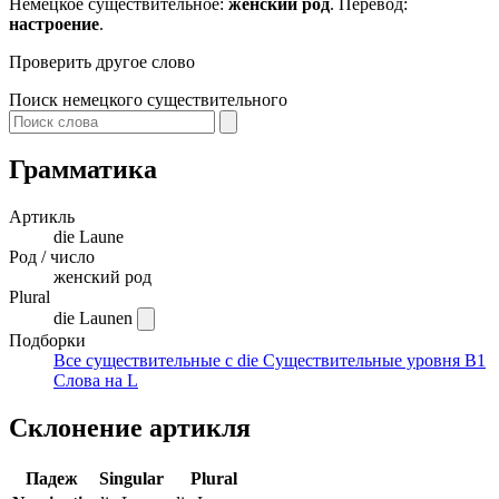
Немецкое существительное:
женский род
. Перевод:
настроение
.
Проверить другое слово
Поиск немецкого существительного
Грамматика
Артикль
die
Laune
Род / число
женский род
Plural
die Launen
Подборки
Все существительные с die
Существительные уровня B1
Слова на L
Склонение артикля
Падеж
Singular
Plural