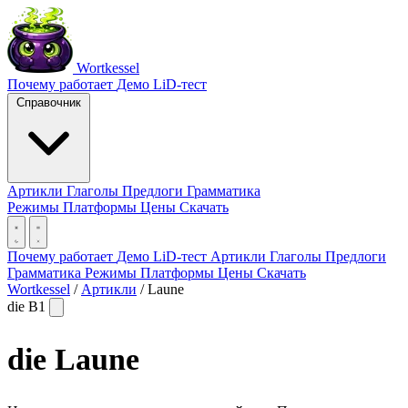
Wortkessel
Почему работает
Демо
LiD-тест
Справочник
Артикли
Глаголы
Предлоги
Грамматика
Режимы
Платформы
Цены
Скачать
Почему работает
Демо
LiD-тест
Артикли
Глаголы
Предлоги
Грамматика
Режимы
Платформы
Цены
Скачать
Wortkessel
/
Артикли
/
Laune
die
B1
die
Laune