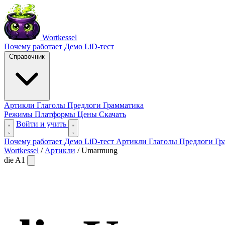
Wortkessel
Почему работает
Демо
LiD-тест
Справочник
Артикли
Глаголы
Предлоги
Грамматика
Режимы
Платформы
Цены
Скачать
Войти и учить
Почему работает
Демо
LiD-тест
Артикли
Глаголы
Предлоги
Гр
Wortkessel
/
Артикли
/
Umarmung
die
A1