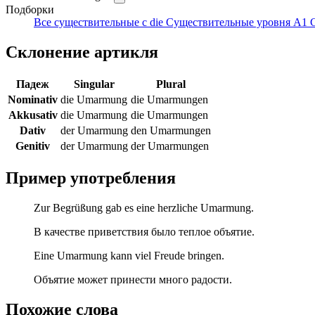
Подборки
Все существительные с die
Существительные уровня A1
Склонение артикля
Падеж
Singular
Plural
Nominativ
die Umarmung
die Umarmungen
Akkusativ
die Umarmung
die Umarmungen
Dativ
der Umarmung
den Umarmungen
Genitiv
der Umarmung
der Umarmungen
Пример употребления
Zur Begrüßung gab es eine herzliche Umarmung.
В качестве приветствия было теплое объятие.
Eine Umarmung kann viel Freude bringen.
Объятие может принести много радости.
Похожие слова