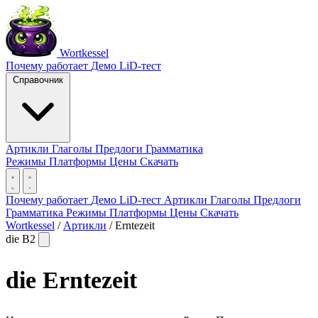
Wortkessel
Почему работает
Демо
LiD-тест
Справочник
Артикли
Глаголы
Предлоги
Грамматика
Режимы
Платформы
Цены
Скачать
Почему работает
Демо
LiD-тест
Артикли
Глаголы
Предлоги
Грамматика
Режимы
Платформы
Цены
Скачать
Wortkessel
/
Артикли
/
Erntezeit
die
B2
die
Erntezeit