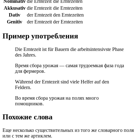
Nominativ
die Erntezeit
die Erntezeiten
Akkusativ
die Erntezeit
die Erntezeiten
Dativ
der Erntezeit
den Erntezeiten
Genitiv
der Erntezeit
der Erntezeiten
Пример употребления
Die Erntezeit ist für Bauern die arbeitsintensivste Phase
des Jahres.
Время сбора урожая — самая трудоемкая фаза года
для фермеров.
Während der Erntezeit sind viele Helfer auf den
Feldern.
Во время сбора урожая на полях много
помощников.
Похожие слова
Еще несколько существительных из того же словарного поля
или с тем же артиклем.