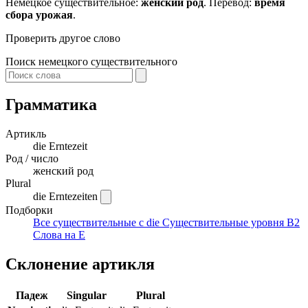
Немецкое существительное:
женский род
. Перевод:
время
сбора урожая
.
Проверить другое слово
Поиск немецкого существительного
Грамматика
Артикль
die
Erntezeit
Род / число
женский род
Plural
die Erntezeiten
Подборки
Все существительные с die
Существительные уровня B2
Слова на E
Склонение артикля
Падеж
Singular
Plural