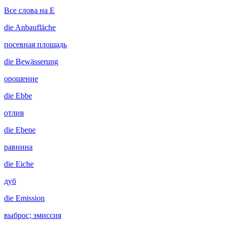
Все слова на E
die
Anbaufläche
посевная площадь
die
Bewässerung
орошение
die
Ebbe
отлив
die
Ebene
равнина
die
Eiche
дуб
die
Emission
выброс; эмиссия